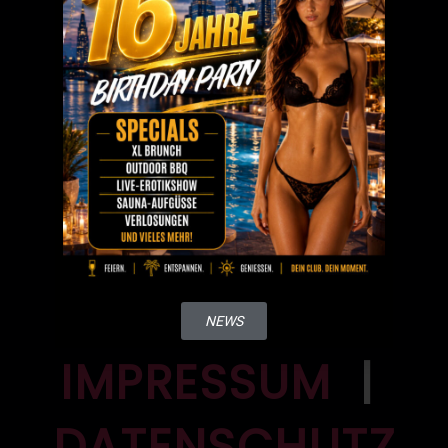
Wir präsentieren Dir unser FKK
Mainhattan im Detail.
Wir weisen darauf hin, dass die anwesenden
EINTRITTSPREISE
weiblichen Gäste nicht als Mitarbeiterinnen des
FKK World tätig sind, sondern als selbständige
Unternehmerinnen, in eigenem Namen und auf
eigene Rechnung. Sämtliche angebotenen und
kostenpflichtigen Dienstleistungen werden als
Geschäftsbeziehung ausschließlich zwischen
SAUNA &
WELLNESS
diesen Unternehmerinnen und den männlichen
Gästen eingegangen. Das FKK World hat keinen
Einfluss auf die Ausgestaltung und Abwicklung.
Dich erwartet ein einzigartiger Wellness-
NEWS
Bereich, in dem Du vom Alltag abschalten
IMPRESSUM
|
und Deine Sorgen vergessen kannst.
DATENSCHUTZ
VIRTUELLER RUNDGANG