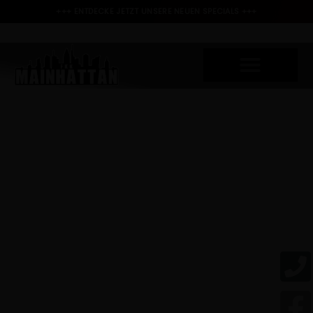
+++ ENTDECKE JETZT UNSERE NEUEN SPECIALS +++
FKK CLUB
MAINHATTAN
FKK SAUNACLUB – EROTIK – BORDELL