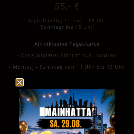
55,- €
Täglich gültig 11 Uhr – 13 Uhr
(Sonntags bis 15 Uhr)
All-Inklusive Tageskarte
• Vergünstigter
Eintritt zur Location
•
Montag – Samstag von 11 Uhr bis 13 Uhr
•
Sonntags bis 15 Uhr gültig
• Der perfekte Start in den Tag
FEIERABEND TARIF
35,- €