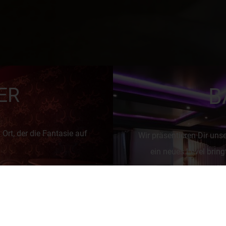
ER
B
Ort, der die Fantasie auf
Wir präsentieren Dir uns
ein neues Level bringt
sti
imuliert. Eine Offenbarung