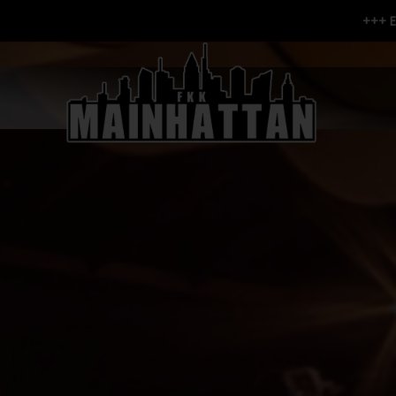
+++ E
SHOP