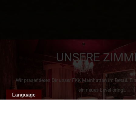
UNSERE
ZIMM
Wir präsentieren Dir unser FKK Mainhattan im Detail. Ein 
ein neues Level bringt.
Language
Ein Ort, der die Fantasie beflügelt und die Kreativität st
Burlesque.
PEEK INSIDE