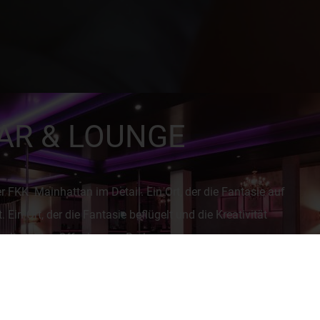
AR
& LOUNGE
er FKK Mainhattan im Detail. Ein Ort, der die Fantasie auf
. Ein Ort, der die Fantasie beflügelt und die Kreativität
muliert. Eine Offenbarung Burlesque.
PEEK INSIDE